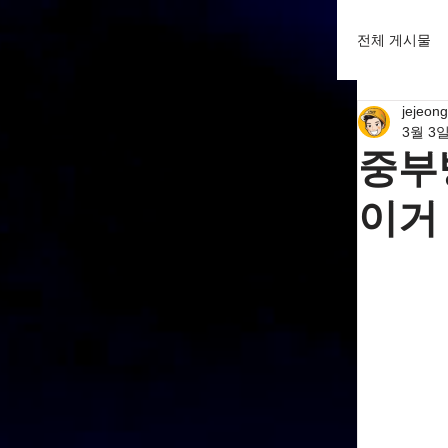
전체 게시물
jejeong
3월 3
중부
이거